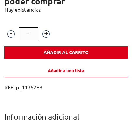
poder comprar
Hay existencias
AQUARADE
NARANJA
AÑADIR AL CARRITO
ZERO
LATA
Añadir a una lista
SLEEK
33CL
REF:
p_1135783
CAJA
24U
cantidad
Información adicional