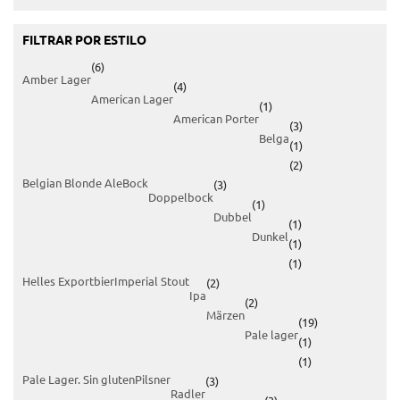
FILTRAR POR ESTILO
(6)
Amber Lager
(4)
American Lager
(1)
American Porter
(3)
Belga
(1)
(2)
Belgian Blonde Ale
Bock
(3)
Doppelbock
(1)
Dubbel
(1)
Dunkel
(1)
(1)
Helles Exportbier
Imperial Stout
(2)
Ipa
(2)
Märzen
(19)
Pale lager
(1)
(1)
Pale Lager. Sin gluten
Pilsner
(3)
Radler