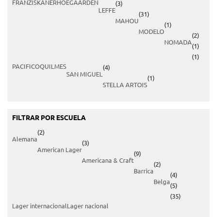
FRANZISKANER
HOEGAARDEN
(3)
LEFFE
(31)
MAHOU
(1)
MODELO
(2)
NOMADA
(1)
(1)
PACIFICO
QUILMES
(4)
SAN MIGUEL
(1)
STELLA ARTOIS
FILTRAR POR ESCUELA
(2)
Alemana
(3)
American Lager
(9)
Americana & Craft
(2)
Barrica
(4)
Belga
(5)
(35)
Lager internacional
Lager nacional