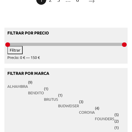
FILTRAR POR PRECIO
Precio
Precio
Filtrar
mínimo
máximo
Precio:
0 €
—
150 €
FILTRAR POR MARCA
(9)
ALHAMBRA
(1)
BENDITO
(1)
BRUTUS
(3)
BUDWEISER
(4)
CORONA
(5)
FOUNDERS
(2)
(1)