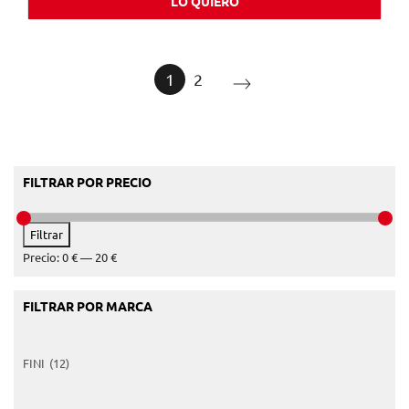
LO QUIERO
1
2
FILTRAR POR PRECIO
Precio
Precio
Filtrar
mínimo
máximo
Precio:
0 €
—
20 €
FILTRAR POR MARCA
FINI
(12)