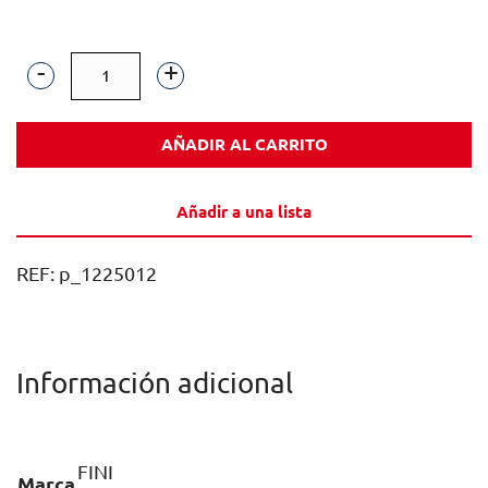
GOMINOLA
FINI
AÑADIR AL CARRITO
SOUR
BOOOM
Añadir a una lista
MIX
BOLSA
REF:
p_1225012
90GR
CAJA
12U
Información adicional
cantidad
FINI
Marca