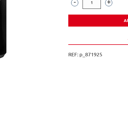
PEPSI
MAX
A
LATA
S.
33CL
SIN
REF:
p_871925
HICONE
CAJA
24U
cantidad