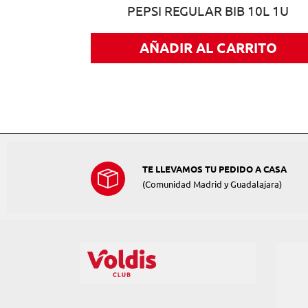
50CL CAJA
PEPSI REGULAR BIB 10L 1U
AÑADIR AL CARRITO
ITO
TE LLEVAMOS TU PEDIDO A CASA
(Comunidad Madrid y Guadalajara)