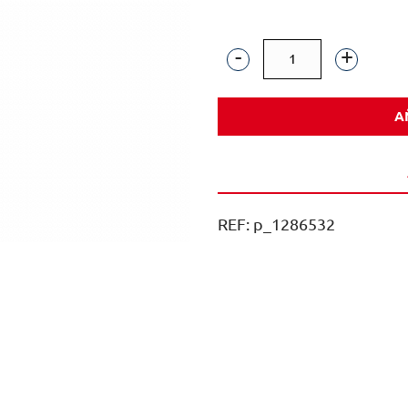
WIN
S/ALCOHOL
A
12
MESES
TINTO
75CL
REF:
p_1286532
CAJA
6U
cantidad