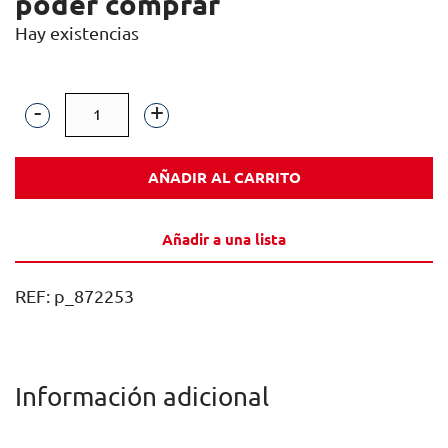
poder comprar
Hay existencias
SIERRA
DE
AÑADIR AL CARRITO
CANTABRIA
XF
Añadir a una lista
ROSADO
75CL
REF:
p_872253
1U
cantidad
Información adicional