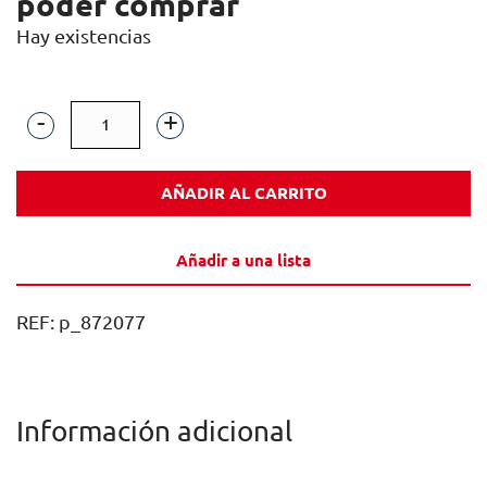
poder comprar
Hay existencias
CM
MATARROMERA
AÑADIR AL CARRITO
PRESTIGIO
75CL
Añadir a una lista
CAJA
6U
REF:
p_872077
cantidad
Información adicional