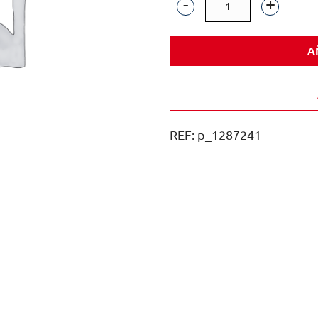
CLAMOR
TINTO
A
ECO
75CL
CAJA
6U
REF:
p_1287241
cantidad