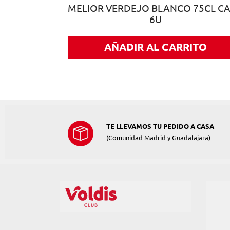
O BLANCO
MELIOR VERDEJO BLANCO 75CL C
6U
ITO
AÑADIR AL CARRITO
TE LLEVAMOS TU PEDIDO A CASA
(Comunidad Madrid y Guadalajara)