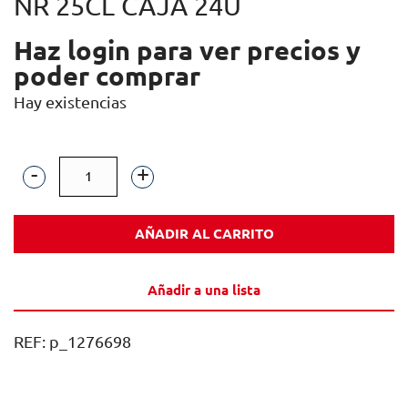
NR 25CL CAJA 24U
Haz login para ver precios y
poder comprar
Hay existencias
AQUARADE
NARANJA
AÑADIR AL CARRITO
VIDRIO
NR
Añadir a una lista
25CL
CAJA
REF:
p_1276698
24U
cantidad