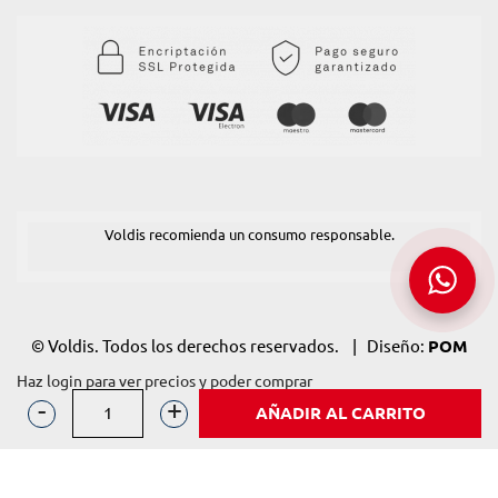
Voldis recomienda un consumo responsable.
© Voldis. Todos los derechos reservados. | Diseño:
POM
Standard
. Powered by
Pomatio
.
Haz login para ver precios y poder comprar
AÑADIR AL CARRITO
VERMOUTH
MARTINI
FLOREALE