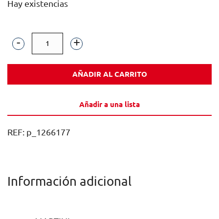
Hay existencias
VERMOUTH
MARTINI
AÑADIR AL CARRITO
FLOREALE
BLANCO
Añadir a una lista
SIN
ALCOHOL
REF:
p_1266177
75CL
1U
cantidad
Información adicional