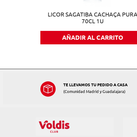
GRA 70CL
LICOR SAGATIBA CACHAÇA PUR
70CL 1U
ITO
AÑADIR AL CARRITO
TE LLEVAMOS TU PEDIDO A CASA
(Comunidad Madrid y Guadalajara)