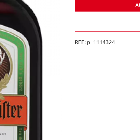
A
1U
cantidad
REF:
p_1114324