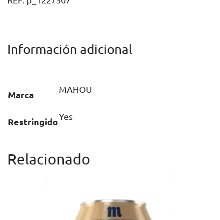
REF:
p_1227507
24U
cantidad
Información adicional
MAHOU
Marca
Yes
Restringido
Relacionado