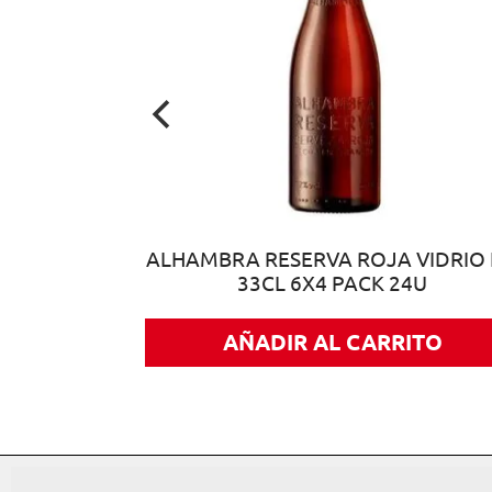
25CL CAJA
ALHAMBRA RESERVA ROJA VIDRIO
33CL 6X4 PACK 24U
ITO
AÑADIR AL CARRITO