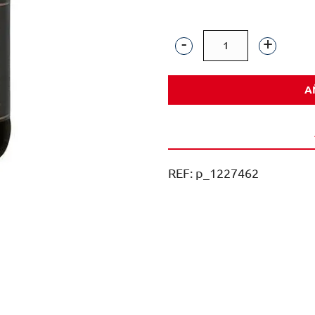
FOUNDERS
PORTER
A
VIDRIO
NR
35,5CL
4X6
REF:
p_1227462
PACK
24U
cantidad