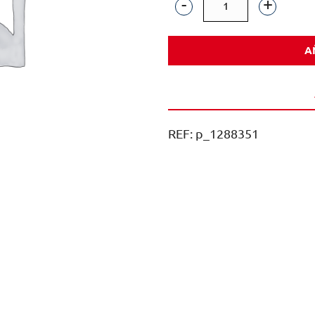
CORONA
VIDRIO
A
NR
21CL
4X6
PACK
REF:
p_1288351
24U
cantidad