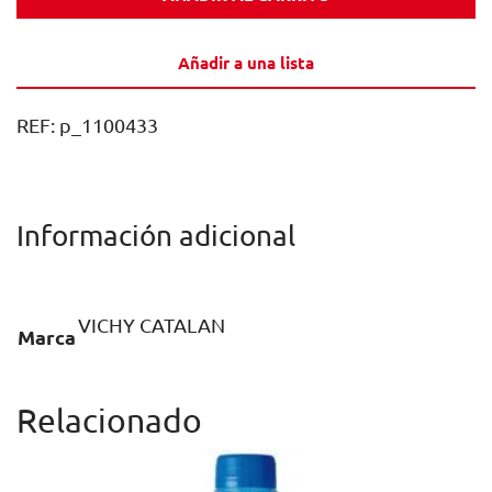
VICHY
CATALAN
Añadir a una lista
LIMA-
LIMÓN
REF:
p_1100433
33CL
CAJA
24U
Información adicional
cantidad
VICHY CATALAN
Marca
Relacionado