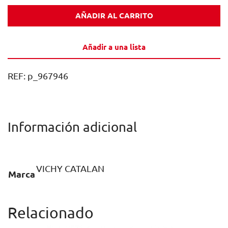
CON
AÑADIR AL CARRITO
GAS
VICHY
Añadir a una lista
CATALAN
VIDRIO
REF:
p_967946
NR
30CL
CAJA
Información adicional
24U
cantidad
VICHY CATALAN
Marca
Relacionado