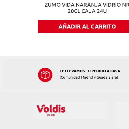
RIO NR 1L
ZUMO VIDA NARANJA VIDRIO N
20CL CAJA 24U
ITO
AÑADIR AL CARRITO
TE LLEVAMOS TU PEDIDO A CASA
(Comunidad Madrid y Guadalajara)