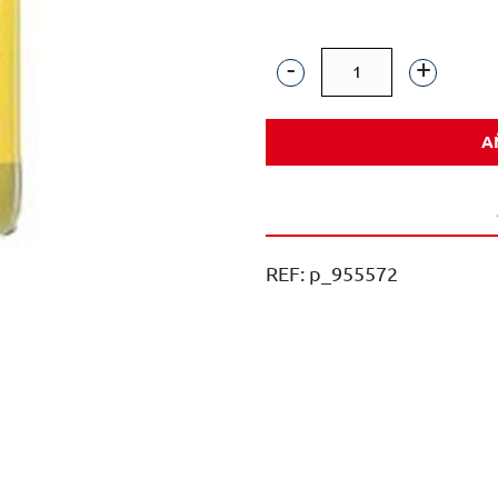
ZUMO
VIDA
A
PIÑA
VIDRIO
NR
20CL
REF:
p_955572
CAJA
24U
cantidad