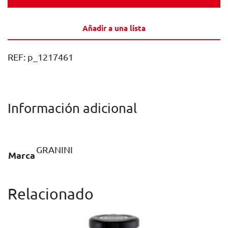
NARANJA
VIDRIO
Añadir a una lista
NR
20CL
REF:
p_1217461
CAJA
24U
cantidad
Información adicional
GRANINI
Marca
Relacionado