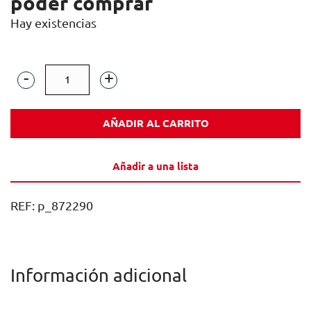
poder comprar
Hay existencias
MARQUES
DE
AÑADIR AL CARRITO
SORIA
JOVEN
Añadir a una lista
75CL
CAJA
REF:
p_872290
12U
cantidad
Información adicional