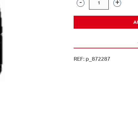
VILLANUEVA
ALBARIÑO
A
BLANCO
75CL
CAJA
6U
REF:
p_872287
cantidad