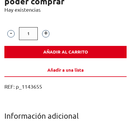
poder comprar
Hay existencias
SIERRA
DE
AÑADIR AL CARRITO
CANTABRIA
CRIANZA
Añadir a una lista
TINTO
75CL
REF:
p_1143655
1U
cantidad
Información adicional