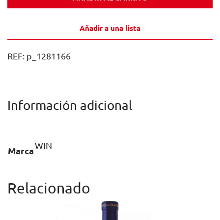
0,0
VERDEJO
Añadir a una lista
37,5CL
CAJA
REF:
p_1281166
12U
cantidad
Información adicional
WIN
Marca
Relacionado