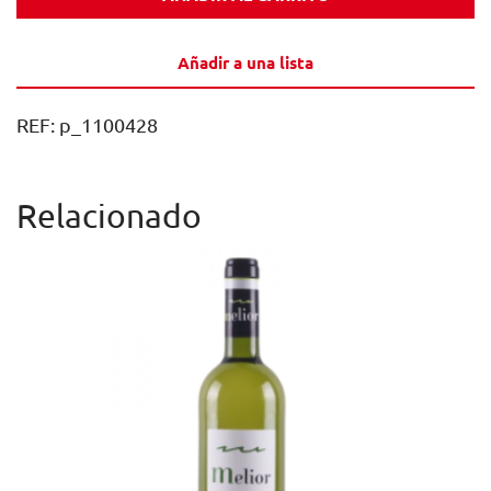
ROBLE
TINTO
Añadir a una lista
75CL
CAJA
REF:
p_1100428
6U
cantidad
Relacionado