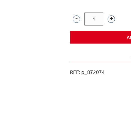
CM
MATARROMERA
A
FINCA
LAS
MARCAS
75CL
REF:
p_872074
CAJA
6U
cantidad