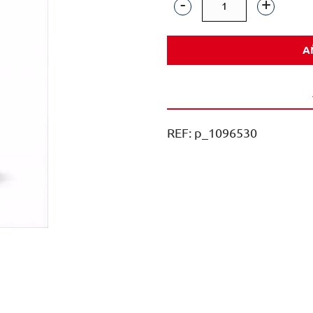
BUCHE
TEMPRANILLO
A
TINTO
75CL
CAJA
6U
REF:
p_1096530
cantidad