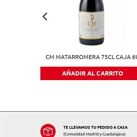
 75CL CAJA
CM MATARROMERA 75CL CAJA 6
AÑADIR AL CARRITO
ITO
TE LLEVAMOS TU PEDIDO A CASA
(Comunidad Madrid y Guadalajara)