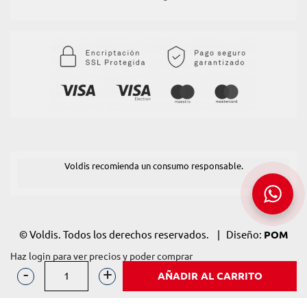
Voldis recomienda un consumo responsable.
© Voldis. Todos los derechos reservados. | Diseño:
POM
Standard
. Powered by
Pomatio
.
Haz login para ver precios y poder comprar
AÑADIR AL CARRITO
OXEFRUIT
PREMIUM