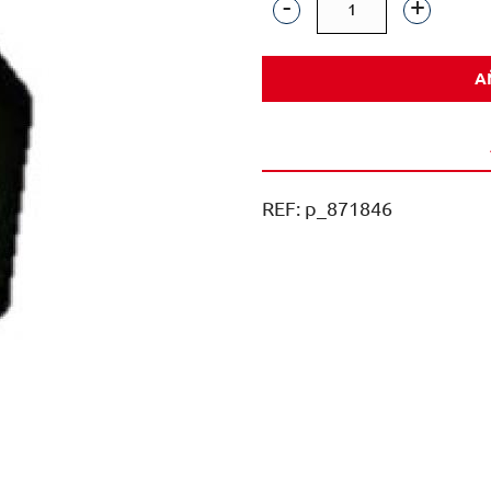
LICOR
DE
A
HIERBAS
BENEDICTINE
70CL
1U
REF:
p_871846
cantidad