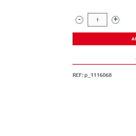
GINEBRA
TANQUERAY
A
FLOR
DE
SEVILLA
70CL
REF:
p_1116068
1U
cantidad