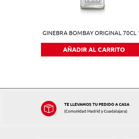
O 40º GRF
GINEBRA BOMBAY ORIGINAL 70CL 
AÑADIR AL CARRITO
ITO
TE LLEVAMOS TU PEDIDO A CASA
(Comunidad Madrid y Guadalajara)