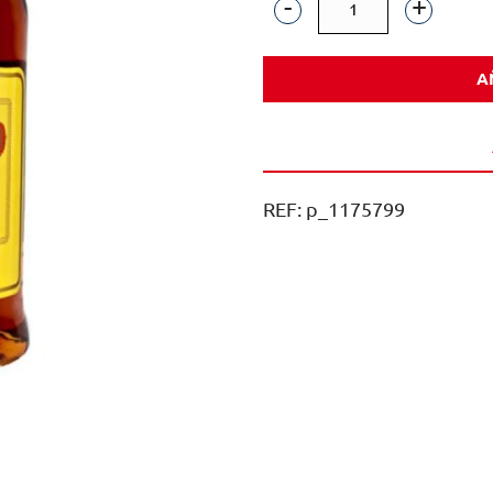
BRANDY
VETERANO
A
1L
1U
cantidad
REF:
p_1175799