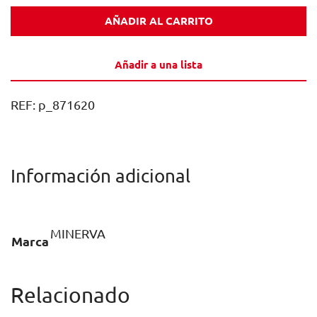
CABALLA
AÑADIR AL CARRITO
FILETES
ACEITE
Añadir a una lista
OLIVA
LATA
REF:
p_871620
125GR
CAJA
12U
Información adicional
cantidad
MINERVA
Marca
Relacionado