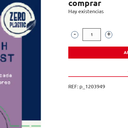
comprar
Hay existencias
INFUSION
LA
A
TETERA
AZUL
TE
ENGLISH
REF:
p_1203949
BREAKFAST
SOBRES
1,5GR
ESTUCHE
30U