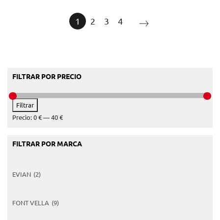
1
2
3
4
FILTRAR POR PRECIO
Precio
Precio
Filtrar
mínimo
máximo
Precio:
0 €
—
40 €
FILTRAR POR MARCA
EVIAN
(2)
FONT VELLA
(9)