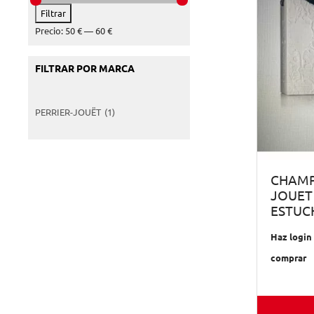
Precio
Precio
Filtrar
mínimo
máximo
Precio:
50 €
—
60 €
FILTRAR POR MARCA
PERRIER-JOUËT
(1)
CHAMP
JOUET 
ESTUC
Haz login 
comprar