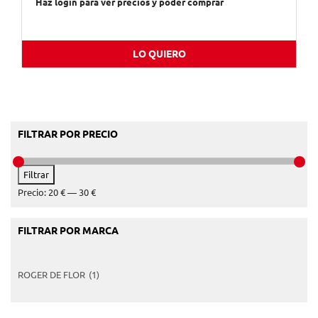
Haz login para ver precios y poder comprar
LO QUIERO
FILTRAR POR PRECIO
Precio
Precio
Filtrar
mínimo
máximo
Precio:
20 €
—
30 €
FILTRAR POR MARCA
ROGER DE FLOR
(1)